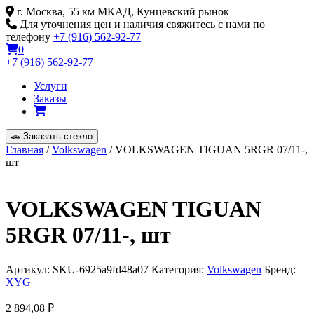
Skip
г. Москва, 55 км МКАД, Кунцевский рынок
to
Для уточнения цен и наличия свяжитесь с нами по
content
телефону
+7 (916) 562-92-77
0
+7 (916) 562-92-77
Услуги
Заказы
🚗
Заказать стекло
Главная
/
Volkswagen
/ VOLKSWAGEN TIGUAN 5RGR 07/11-,
шт
VOLKSWAGEN TIGUAN
5RGR 07/11-, шт
Артикул:
SKU-6925a9fd48a07
Категория:
Volkswagen
Бренд:
XYG
2 894,08
₽