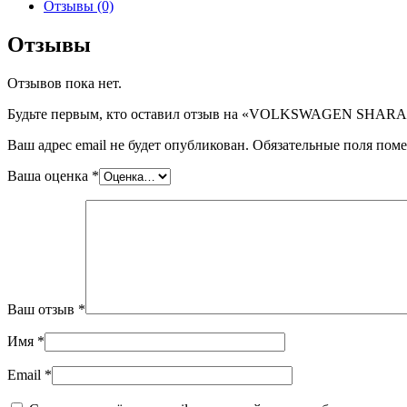
VOLKSWAGEN
Отзывы (0)
SHARAN
II/SEAT
Отзывы
ALHAMBRA
II
Отзывов пока нет.
MPV
(см.также
Будьте первым, кто оставил отзыв на «VOLKSWAGEN SHARAN
7616),
шт
Ваш адрес email не будет опубликован.
Обязательные поля пом
Ваша оценка
*
Ваш отзыв
*
Имя
*
Email
*