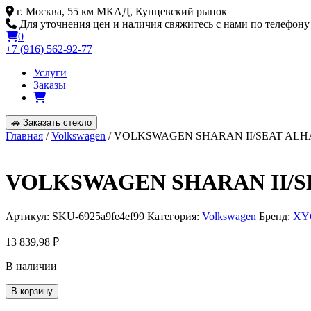
Skip
г. Москва, 55 км МКАД, Кунцевский рынок
to
Для уточнения цен и наличия свяжитесь с нами по телефону
content
0
+7 (916) 562-92-77
Услуги
Заказы
🚗
Заказать стекло
Главная
/
Volkswagen
/ VOLKSWAGEN SHARAN II/SEAT ALHAMB
VOLKSWAGEN SHARAN II/SEA
Артикул:
SKU-6925a9fe4ef99
Категория:
Volkswagen
Бренд:
XY
13 839,98
₽
В наличии
Количество
В корзину
товара