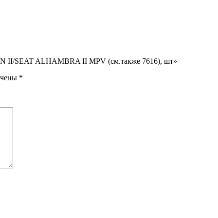
 II/SEAT ALHAMBRA II MPV (см.также 7616), шт»
ечены
*