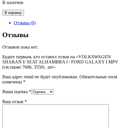
В наличии
Количество
В корзину
товара
VOLKSWAGEN
Отзывы (0)
SHARAN
I/
Отзывы
SEAT
ALHAMBRA
Отзывов пока нет.
I
/
Будьте первым, кто оставил отзыв на «VOLKSWAGEN
FORD
SHARAN I/ SEAT ALHAMBRA I / FORD GALAXY I MPV
GALAXY
(см.также 7606, 3550) , шт»
I
MPV
Ваш адрес email не будет опубликован.
Обязательные поля
(см.также
помечены
*
7606,
3550)
Ваша оценка
*
,
шт
Ваш отзыв
*