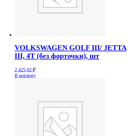
VOLKSWAGEN GOLF III/ JETTA
III, 4T (без форточки), шт
2 425,92
₽
В корзину