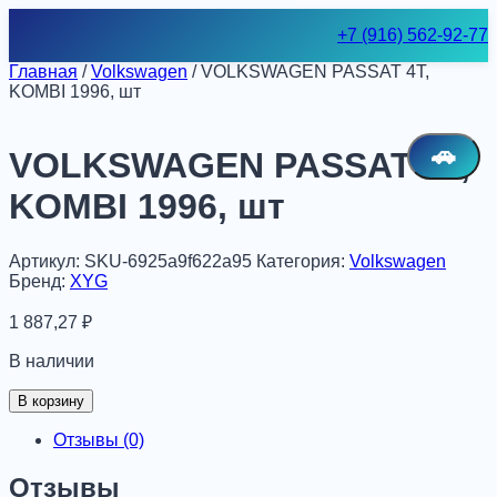
Skip
+7 (916) 562-92-77
to
content
Главная
/
Volkswagen
/ VOLKSWAGEN PASSAT 4T,
KOMBI 1996, шт
🚗
VOLKSWAGEN PASSAT 4T,
KOMBI 1996, шт
Артикул:
SKU-6925a9f622a95
Категория:
Volkswagen
Бренд:
XYG
1 887,27
₽
В наличии
Количество
В корзину
товара
VOLKSWAGEN
Отзывы (0)
PASSAT
4T,
Отзывы