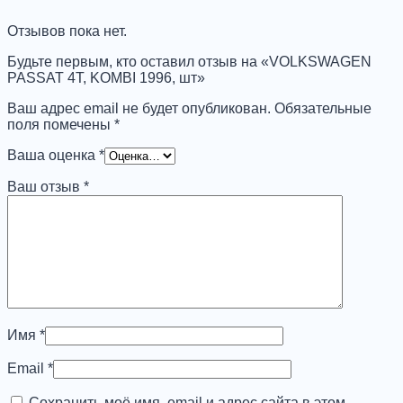
KOMBI
1996,
Отзывов пока нет.
шт
Будьте первым, кто оставил отзыв на «VOLKSWAGEN
PASSAT 4T, KOMBI 1996, шт»
Ваш адрес email не будет опубликован.
Обязательные
поля помечены
*
Ваша оценка
*
Ваш отзыв
*
Имя
*
Email
*
Сохранить моё имя, email и адрес сайта в этом