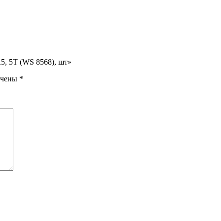
, 5T (WS 8568), шт»
ечены
*