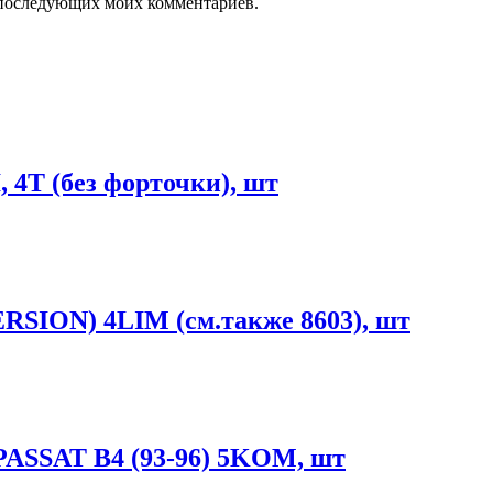
ля последующих моих комментариев.
4T (без форточки), шт
ON) 4LIM (см.также 8603), шт
ASSAT B4 (93-96) 5KOM, шт