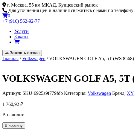
Skip
г. Москва, 55 км МКАД, Кунцевский рынок
to
Для уточнения цен и наличия свяжитесь с нами по телефону
content
0
+7 (916) 562-92-77
Услуги
Заказы
🚗
Заказать стекло
Главная
/
Volkswagen
/ VOLKSWAGEN GOLF A5, 5T (WS 8568)
VOLKSWAGEN GOLF A5, 5T (
Артикул:
SKU-6925a9f779fdb
Категория:
Volkswagen
Бренд:
XY
1 760,92
₽
В наличии
Количество
В корзину
товара