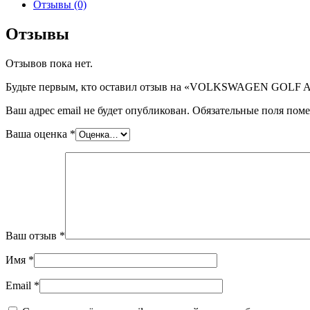
VOLKSWAGEN
Отзывы (0)
GOLF
A5,
Отзывы
5T
(WS
Отзывов пока нет.
8568),
шт
Будьте первым, кто оставил отзыв на «VOLKSWAGEN GOLF A5
Ваш адрес email не будет опубликован.
Обязательные поля пом
Ваша оценка
*
Ваш отзыв
*
Имя
*
Email
*