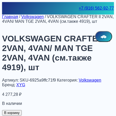
Skip
+7 (916) 562-92-77
to
content
Главная
/
Volkswagen
/ VOLKSWAGEN CRAFTER II 2VAN,
4VAN/ MAN TGE 2VAN, 4VAN (см.также 4919), шт
🚗
VOLKSWAGEN CRAFTER II
2VAN, 4VAN/ MAN TGE
2VAN, 4VAN (см.также
4919), шт
Артикул:
SKU-6925a9ffc71f9
Категория:
Volkswagen
Бренд:
XYG
4 277,28
₽
В наличии
Количество
В корзину