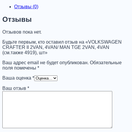
товара
VOLKSWAGEN
Отзывы (0)
CRAFTER
II
Отзывы
2VAN,
4VAN/
Отзывов пока нет.
MAN
TGE
Будьте первым, кто оставил отзыв на «VOLKSWAGEN
2VAN,
CRAFTER II 2VAN, 4VAN/ MAN TGE 2VAN, 4VAN
4VAN
(см.также 4919), шт»
(см.также
4919),
Ваш адрес email не будет опубликован.
Обязательные
шт
поля помечены
*
Ваша оценка
*
Ваш отзыв
*