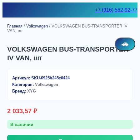
Skip
+7 (916) 562-92-77
to
content
Главная
/
Volkswagen
/ VOLKSWAGEN BUS-TRANSPORTER IV
VAN, шт
🚗
VOLKSWAGEN BUS-TRANSPORTER
IV VAN, шт
Артикул:
SKU-6925b245c0424
Категория:
Volkswagen
Бренд:
XYG
2 033,57
₽
В наличии
Количество