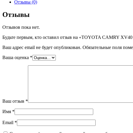
TOYOTA
Отзывы (0)
CAMRY
XV40
Отзывы
4LIM,
шт
Отзывов пока нет.
Будьте первым, кто оставил отзыв на «TOYOTA CAMRY XV40
Ваш адрес email не будет опубликован.
Обязательные поля пом
Ваша оценка
*
Ваш отзыв
*
Имя
*
Email
*