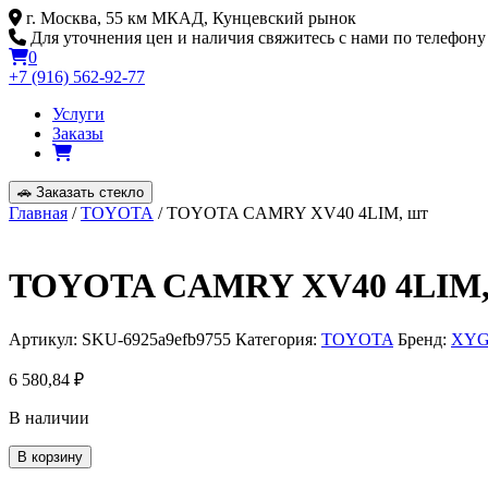
Skip
г. Москва, 55 км МКАД, Кунцевский рынок
to
Для уточнения цен и наличия свяжитесь с нами по телефону
content
0
+7 (916) 562-92-77
Услуги
Заказы
🚗
Заказать стекло
Главная
/
TOYOTA
/ TOYOTA CAMRY XV40 4LIM, шт
TOYOTA CAMRY XV40 4LIM,
Артикул:
SKU-6925a9efb9755
Категория:
TOYOTA
Бренд:
XY
6 580,84
₽
В наличии
Количество
В корзину
товара