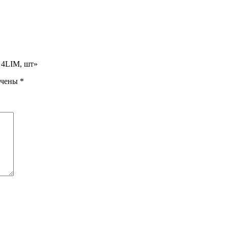
 4LIM, шт»
ечены
*