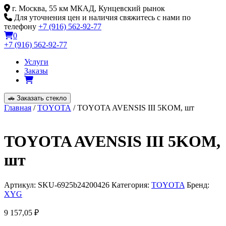
Skip
г. Москва, 55 км МКАД, Кунцевский рынок
to
Для уточнения цен и наличия свяжитесь с нами по
content
телефону
+7 (916) 562-92-77
0
+7 (916) 562-92-77
Услуги
Заказы
🚗
Заказать стекло
Главная
/
TOYOTA
/ TOYOTA AVENSIS III 5KOM, шт
TOYOTA AVENSIS III 5KOM,
шт
Артикул:
SKU-6925b24200426
Категория:
TOYOTA
Бренд:
XYG
9 157,05
₽