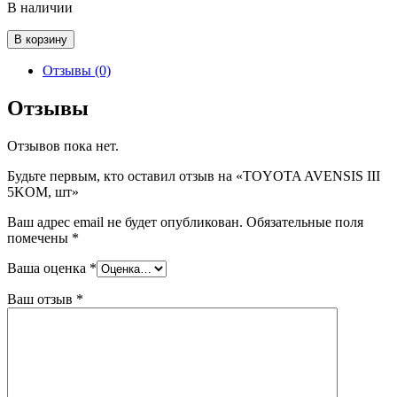
В наличии
Количество
В корзину
товара
TOYOTA
Отзывы (0)
AVENSIS
III
Отзывы
5KOM,
шт
Отзывов пока нет.
Будьте первым, кто оставил отзыв на «TOYOTA AVENSIS III
5KOM, шт»
Ваш адрес email не будет опубликован.
Обязательные поля
помечены
*
Ваша оценка
*
Ваш отзыв
*