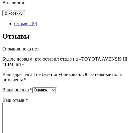
В наличии
Количество
В корзину
товара
TOYOTA
Отзывы (0)
AVENSIS
III
Отзывы
4LIM,
шт
Отзывов пока нет.
Будьте первым, кто оставил отзыв на «TOYOTA AVENSIS III
4LIM, шт»
Ваш адрес email не будет опубликован.
Обязательные поля
помечены
*
Ваша оценка
*
Ваш отзыв
*