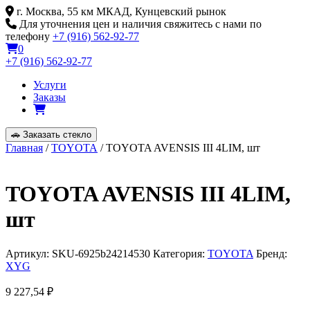
Skip
г. Москва, 55 км МКАД, Кунцевский рынок
to
Для уточнения цен и наличия свяжитесь с нами по
content
телефону
+7 (916) 562-92-77
0
+7 (916) 562-92-77
Услуги
Заказы
🚗
Заказать стекло
Главная
/
TOYOTA
/ TOYOTA AVENSIS III 4LIM, шт
TOYOTA AVENSIS III 4LIM,
шт
Артикул:
SKU-6925b24214530
Категория:
TOYOTA
Бренд:
XYG
9 227,54
₽