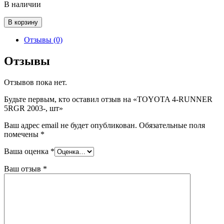
В наличии
Количество
В корзину
товара
TOYOTA
Отзывы (0)
4-
RUNNER
Отзывы
5RGR
2003-,
Отзывов пока нет.
шт
Будьте первым, кто оставил отзыв на «TOYOTA 4-RUNNER
5RGR 2003-, шт»
Ваш адрес email не будет опубликован.
Обязательные поля
помечены
*
Ваша оценка
*
Ваш отзыв
*