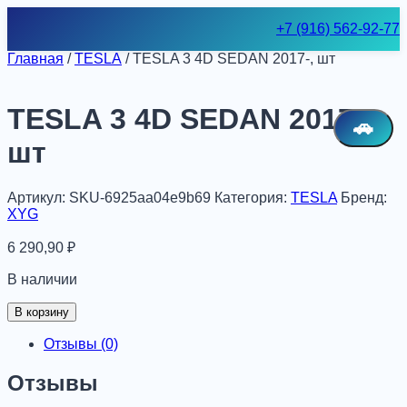
Skip
+7 (916) 562-92-77
to
content
Главная
/
TESLA
/ TESLA 3 4D SEDAN 2017-, шт
TESLA 3 4D SEDAN 2017-,
🚗
шт
Артикул:
SKU-6925aa04e9b69
Категория:
TESLA
Бренд:
XYG
6 290,90
₽
В наличии
Количество
В корзину
товара
TESLA
Отзывы (0)
3
4D
Отзывы
SEDAN