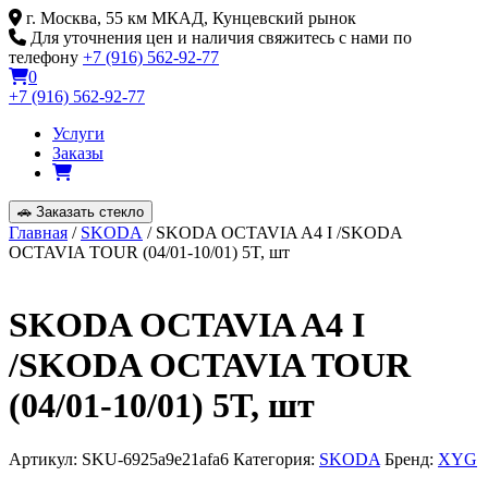
Skip
г. Москва, 55 км МКАД, Кунцевский рынок
to
Для уточнения цен и наличия свяжитесь с нами по
content
телефону
+7 (916) 562-92-77
0
+7 (916) 562-92-77
Услуги
Заказы
🚗
Заказать стекло
Главная
/
SKODA
/ SKODA OCTAVIA A4 I /SKODA
OCTAVIA TOUR (04/01-10/01) 5T, шт
SKODA OCTAVIA A4 I
/SKODA OCTAVIA TOUR
(04/01-10/01) 5T, шт
Артикул:
SKU-6925a9e21afa6
Категория:
SKODA
Бренд:
XYG