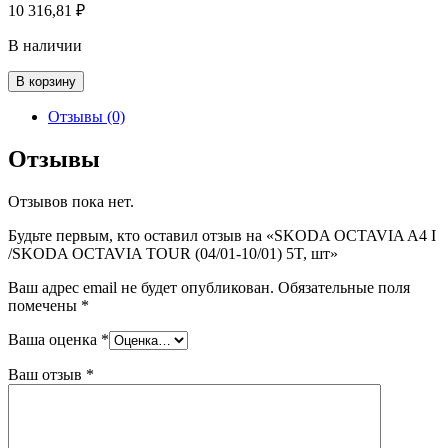
10 316,81
₽
В наличии
Количество
В корзину
товара
SKODA
Отзывы (0)
OCTAVIA
A4
Отзывы
I
/SKODA
Отзывов пока нет.
OCTAVIA
TOUR
Будьте первым, кто оставил отзыв на «SKODA OCTAVIA A4 I
(04/01-
/SKODA OCTAVIA TOUR (04/01-10/01) 5T, шт»
10/01)
5T,
Ваш адрес email не будет опубликован.
Обязательные поля
шт
помечены
*
Ваша оценка
*
Ваш отзыв
*