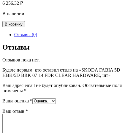
6 256,32
₽
В наличии
Количество
В корзину
товара
SKODA
Отзывы (0)
FABIA
5D
Отзывы
HBK/5D
BRK
Отзывов пока нет.
07-
14
Будьте первым, кто оставил отзыв на «SKODA FABIA 5D
FDR
HBK/5D BRK 07-14 FDR CLEAR HARDWARE, шт»
CLEAR
HARDWARE,
Ваш адрес email не будет опубликован.
Обязательные поля
шт
помечены
*
Ваша оценка
*
Ваш отзыв
*