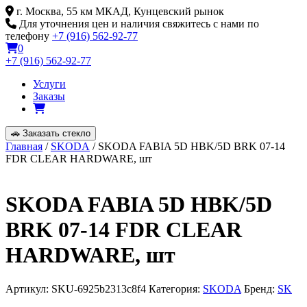
Skip
г. Москва, 55 км МКАД, Кунцевский рынок
to
Для уточнения цен и наличия свяжитесь с нами по
content
телефону
+7 (916) 562-92-77
0
+7 (916) 562-92-77
Услуги
Заказы
🚗
Заказать стекло
Главная
/
SKODA
/ SKODA FABIA 5D HBK/5D BRK 07-14
FDR CLEAR HARDWARE, шт
SKODA FABIA 5D HBK/5D
BRK 07-14 FDR CLEAR
HARDWARE, шт
Артикул:
SKU-6925b2313c8f4
Категория:
SKODA
Бренд:
SK