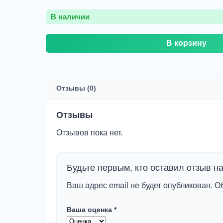
В наличии
Количество
В корзину
товара
RENAULT
TRAFFIC
II
3VAN,4VAN
Отзывы (0)
(см.также
6022,6300,3775,6098,6340,7296),
шт
Отзывы
Отзывов пока нет.
Будьте первым, кто оставил отзыв н
Ваш адрес email не будет опубликован.
О
Ваша оценка
*