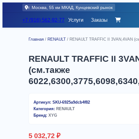
Skip
г. Москва, 55 км МКАД, Кунцевский рынок
to
content
+7 (916) 562-92-77
Услуги
Заказы
Главная
/
RENAULT
/ RENAULT TRAFFIC II 3VAN,4VAN (см.
RENAULT TRAFFIC II 3VA
(см.также
6022,6300,3775,6098,6340
Артикул:
SKU-6925a9dcb4f82
Категория:
RENAULT
Бренд:
XYG
5 032,72
₽