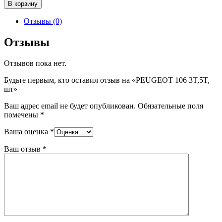
Количество
В корзину
товара
PEUGEOT
Отзывы (0)
106
3T,5T,
Отзывы
шт
Отзывов пока нет.
Будьте первым, кто оставил отзыв на «PEUGEOT 106 3T,5T,
шт»
Ваш адрес email не будет опубликован.
Обязательные поля
помечены
*
Ваша оценка
*
Ваш отзыв
*