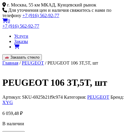
Skip
г. Москва, 55 км МКАД, Кунцевский рынок
to
Для уточнения цен и наличия свяжитесь с нами по
content
телефону
+7 (916) 562-92-77
0
+7 (916) 562-92-77
Услуги
Заказы
Заказать стекло
Главная
/
PEUGEOT
/ PEUGEOT 106 3T,5T, шт
PEUGEOT 106 3T,5T, шт
Артикул:
SKU-6925b21f9c974
Категория:
PEUGEOT
Бренд:
XYG
6 059,48
₽
В наличии