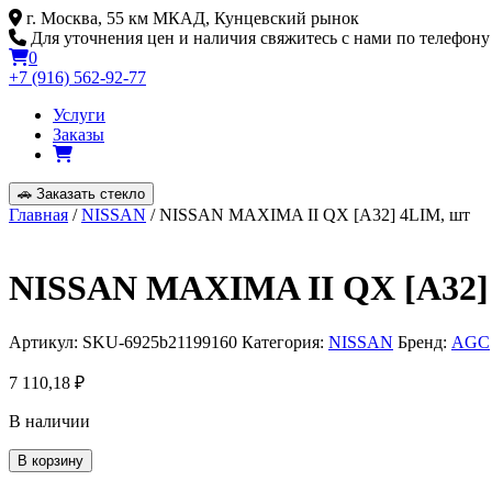
Skip
г. Москва, 55 км МКАД, Кунцевский рынок
to
Для уточнения цен и наличия свяжитесь с нами по телефону
content
0
+7 (916) 562-92-77
Услуги
Заказы
🚗
Заказать стекло
Главная
/
NISSAN
/ NISSAN MAXIMA II QX [A32] 4LIM, шт
NISSAN MAXIMA II QX [A32]
Артикул:
SKU-6925b21199160
Категория:
NISSAN
Бренд:
AGC
7 110,18
₽
В наличии
Количество
В корзину
товара