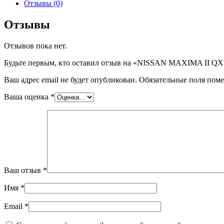
NISSAN
Отзывы (0)
MAXIMA
II
Отзывы
QX
[A32]
Отзывов пока нет.
4LIM,
шт
Будьте первым, кто оставил отзыв на «NISSAN MAXIMA II QX
Ваш адрес email не будет опубликован.
Обязательные поля пом
Ваша оценка
*
Ваш отзыв
*
Имя
*
Email
*