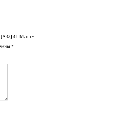
 [A32] 4LIM, шт»
ечены
*