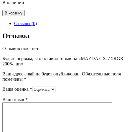
В наличии
Количество
В корзину
товара
MAZDA
Отзывы (0)
CX-
7
Отзывы
5RGR
2006-,
Отзывов пока нет.
шт
Будьте первым, кто оставил отзыв на «MAZDA CX-7 5RGR
2006-, шт»
Ваш адрес email не будет опубликован.
Обязательные поля
помечены
*
Ваша оценка
*
Ваш отзыв
*