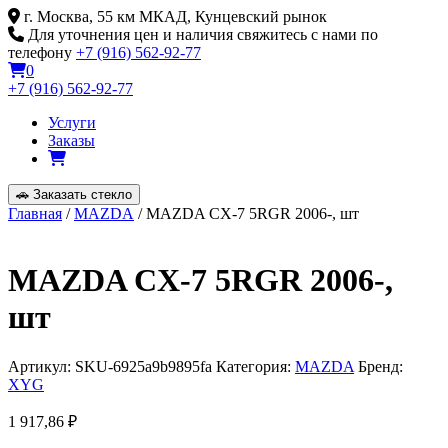
Skip
г. Москва, 55 км МКАД, Кунцевский рынок
to
Для уточнения цен и наличия свяжитесь с нами по
content
телефону
+7 (916) 562-92-77
0
+7 (916) 562-92-77
Услуги
Заказы
🚗
Заказать стекло
Главная
/
MAZDA
/ MAZDA CX-7 5RGR 2006-, шт
MAZDA CX-7 5RGR 2006-,
шт
Артикул:
SKU-6925a9b9895fa
Категория:
MAZDA
Бренд:
XYG
1 917,86
₽