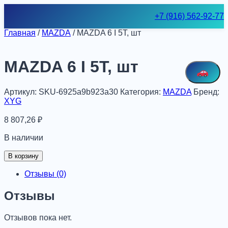
Skip
+7 (916) 562-92-77
to
content
Главная
/
MAZDA
/ MAZDA 6 I 5T, шт
MAZDA 6 I 5T, шт
Артикул:
SKU-6925a9b923a30
Категория:
MAZDA
Бренд:
XYG
8 807,26
₽
В наличии
Количество
В корзину
товара
MAZDA
Отзывы (0)
6
I
Отзывы
5T,
шт
Отзывов пока нет.