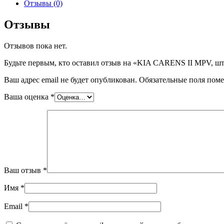
KIA
Отзывы (0)
CARENS
II
Отзывы
MPV,
шт
Отзывов пока нет.
Будьте первым, кто оставил отзыв на «KIA CARENS II MPV, ш
Ваш адрес email не будет опубликован.
Обязательные поля пом
Ваша оценка
*
Ваш отзыв
*
Имя
*
Email
*