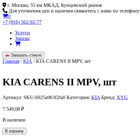
Skip
г. Москва, 55 км МКАД, Кунцевский рынок
to
Для уточнения цен и наличия свяжитесь с нами по телефону
content
0
+7 (916) 562-92-77
Услуги
Заказы
Заказать стекло
Главная
/
KIA
/ KIA CARENS II MPV, шт
KIA CARENS II MPV, шт
Артикул:
SKU-6925a9b3f2fa0
Категория:
KIA
Бренд:
XYG
7 549,08
₽
В наличии
Количество
В корзину
товара