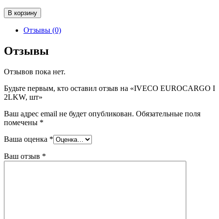
Количество
В корзину
товара
IVECO
Отзывы (0)
EUROCARGO
I
Отзывы
2LKW,
шт
Отзывов пока нет.
Будьте первым, кто оставил отзыв на «IVECO EUROCARGO I
2LKW, шт»
Ваш адрес email не будет опубликован.
Обязательные поля
помечены
*
Ваша оценка
*
Ваш отзыв
*