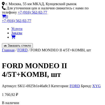
Skip
г. Москва, 55 км МКАД, Кунцевский рынок
to
Для уточнения цен и наличия свяжитесь с нами по
content
телефону
+7 (916) 562-92-77
0
+7 (916) 562-92-77
Услуги
Заказы
🚗
Заказать стекло
Главная
/
FORD
/ FORD MONDEO II 4/5T+KOMBI, шт
FORD MONDEO II
4/5T+KOMBI, шт
Артикул:
SKU-6925b1e46a8c3
Категория:
FORD
Бренд:
XYG
1 760,92
₽
В наличии