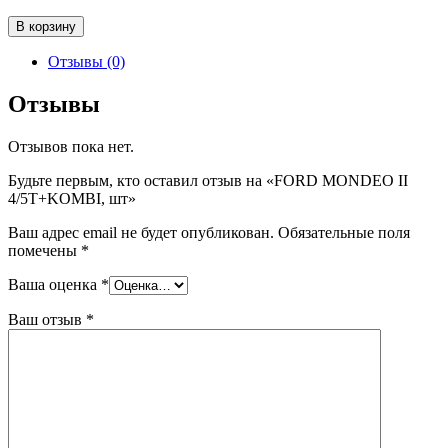
Количество
В корзину
товара
FORD
Отзывы (0)
MONDEO
II
Отзывы
4/5T+KOMBI,
шт
Отзывов пока нет.
Будьте первым, кто оставил отзыв на «FORD MONDEO II
4/5T+KOMBI, шт»
Ваш адрес email не будет опубликован.
Обязательные поля
помечены
*
Ваша оценка
*
Ваш отзыв
*