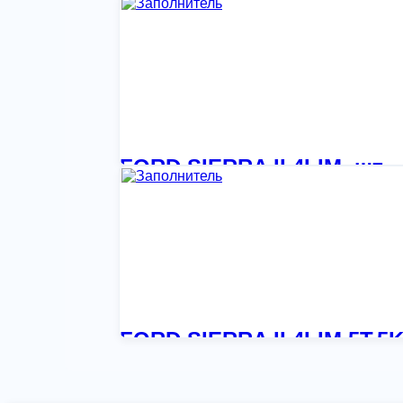
6 668,62
₽
FORD SIERRA II 4LIM, шт
8 807,26
₽
FORD SIERRA II 4LIM,5T,5
4 266,64
₽