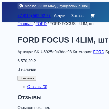
Skip
г. Москва, 55 км МКАД, Кунцевский рынок
to
content
+7 (916) 562-92-77
Услуги
Заказы
Главная
/
FORD
/ FORD FOCUS I 4LIM, шт
FORD FOCUS I 4LIM, шт
Артикул:
SKU-6925a9a3ddc98
Категория:
FORD
Б
6 570,20
₽
В наличии
Количество
В корзину
товара
FORD
Отзывы (0)
FOCUS
I
Отзывы
4LIM,
шт
Отзывов пока нет.