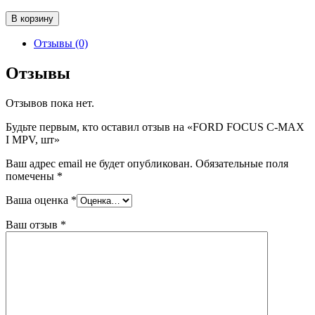
Количество
В корзину
товара
FORD
Отзывы (0)
FOCUS
C-
Отзывы
MAX
I
Отзывов пока нет.
MPV,
шт
Будьте первым, кто оставил отзыв на «FORD FOCUS C-MAX
I MPV, шт»
Ваш адрес email не будет опубликован.
Обязательные поля
помечены
*
Ваша оценка
*
Ваш отзыв
*