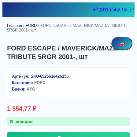
Skip
+7 (916) 562-92-77
to
content
Главная
/
FORD
/ FORD ESCAPE / MAVERICK/MAZDA TRIBUTE
5RGR 2001-, шт
FORD ESCAPE / MAVERICK/MAZDA
TRIBUTE 5RGR 2001-, шт
Артикул:
SKU-6925b1e42b15b
Категория:
FORD
Бренд:
XYG
1 554,77
₽
В наличии
Количество