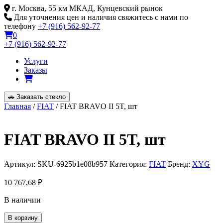
Skip
г. Москва, 55 км МКАД, Кунцевский рынок
to
Для уточнения цен и наличия свяжитесь с нами по
content
телефону
+7 (916) 562-92-77
0
+7 (916) 562-92-77
Услуги
Заказы
🚗
Заказать стекло
Главная
/
FIAT
/ FIAT BRAVO II 5T, шт
FIAT BRAVO II 5T, шт
Артикул:
SKU-6925b1e08b957
Категория:
FIAT
Бренд:
XYG
10 767,68
₽
В наличии
Количество
В корзину