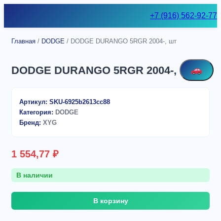
Skip
+7 (916) 562-92-77
to
content
Главная
/
DODGE
/ DODGE DURANGO 5RGR 2004-, шт
DODGE DURANGO 5RGR 2004-, шт
Артикул:
SKU-6925b2613cc88
Категория:
DODGE
Бренд:
XYG
1 554,77
₽
В наличии
Количество
В корзину
товара
DODGE