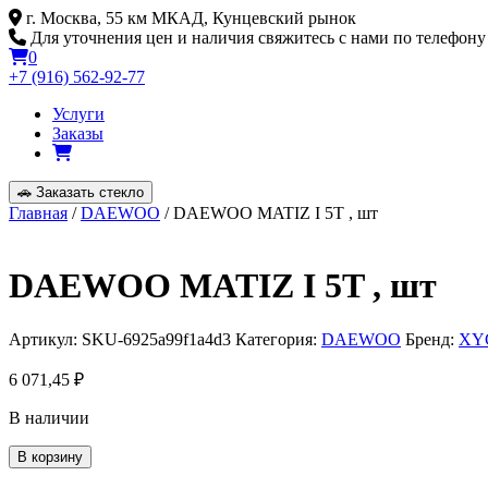
Skip
г. Москва, 55 км МКАД, Кунцевский рынок
to
Для уточнения цен и наличия свяжитесь с нами по телефону
content
0
+7 (916) 562-92-77
Услуги
Заказы
🚗
Заказать стекло
Главная
/
DAEWOO
/ DAEWOO MATIZ I 5T , шт
DAEWOO MATIZ I 5T , шт
Артикул:
SKU-6925a99f1a4d3
Категория:
DAEWOO
Бренд:
XY
6 071,45
₽
В наличии
Количество
В корзину
товара