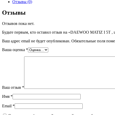
DAEWOO
Отзывы (0)
MATIZ
I
Отзывы
5T
,
Отзывов пока нет.
шт
Будьте первым, кто оставил отзыв на «DAEWOO MATIZ I 5T , 
Ваш адрес email не будет опубликован.
Обязательные поля пом
Ваша оценка
*
Ваш отзыв
*
Имя
*
Email
*