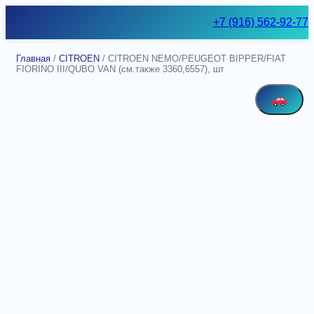
Skip
+7 (916) 562-92-77
to
content
Главная
/
CITROEN
/ CITROEN NEMO/PEUGEOT BIPPER/FIAT
FIORINO III/QUBO VAN (см.также 3360,6557), шт