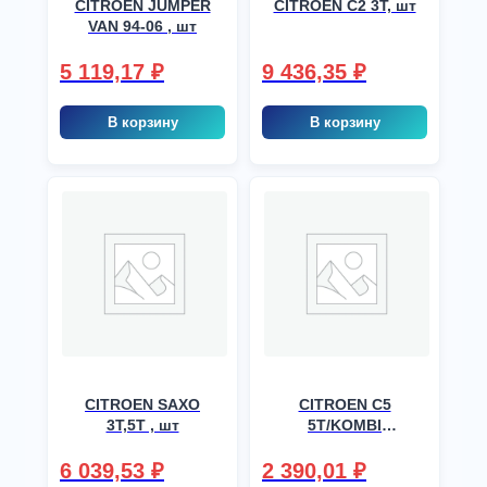
CITROEN JUMPER
CITROEN C2 3T, шт
VAN 94-06 , шт
5 119,17
₽
9 436,35
₽
В корзину
В корзину
CITROEN SAXO
CITROEN C5
3T,5T , шт
5T/KOMBI
(WS2727), шт
6 039,53
₽
2 390,01
₽