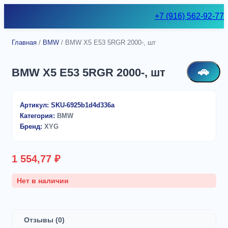
Skip
+7 (916) 562-92-77
to
content
Главная
/
BMW
/ BMW X5 E53 5RGR 2000-, шт
🚗
BMW X5 E53 5RGR 2000-, шт
Артикул:
SKU-6925b1d4d336a
Категория:
BMW
Бренд:
XYG
1 554,77
₽
Нет в наличии
Отзывы (0)