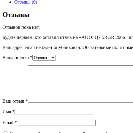
AUDI
Отзывы (0)
Q7
5RGR
Отзывы
2006-,
шт
Отзывов пока нет.
Будьте первым, кто оставил отзыв на «AUDI Q7 5RGR 2006-, ш
Ваш адрес email не будет опубликован.
Обязательные поля пом
Ваша оценка
*
Ваш отзыв
*
Имя
*
Email
*