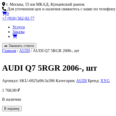
Skip
г. Москва, 55 км МКАД, Кунцевский рынок
to
Для уточнения цен и наличия свяжитесь с нами по телефону
content
0
+7 (916) 562-92-77
Услуги
Заказы
🚗
Заказать стекло
Главная
/
AUDI
/ AUDI Q7 5RGR 2006-, шт
AUDI Q7 5RGR 2006-, шт
Артикул:
SKU-6925a9fc3a396
Категория:
AUDI
Бренд:
XYG
1 768,90
₽
В наличии
Количество
В корзину
товара