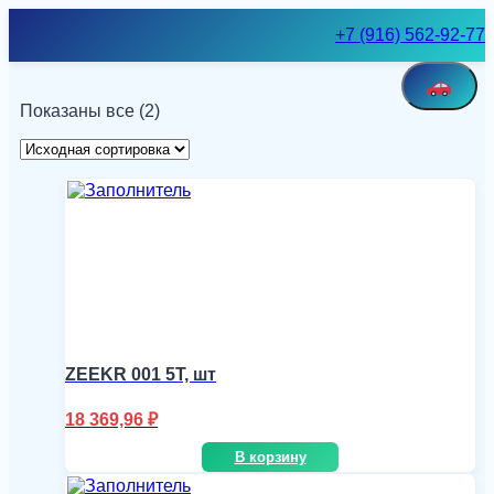
Skip
+7 (916) 562-92-77
to
content
Показаны все (2)
ZEEKR 001 5T, шт
18 369,96
₽
В корзину