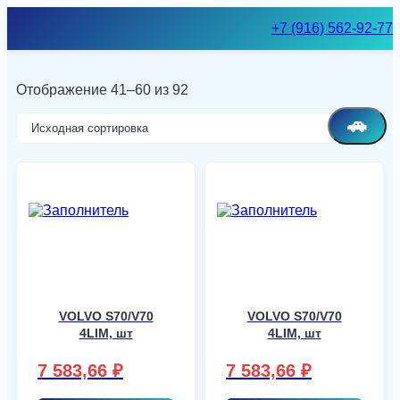
Skip
+7 (916) 562-92-77
to
content
Отображение 41–60 из 92
🚗
VOLVO S70/V70
VOLVO S70/V70
4LIM, шт
4LIM, шт
7 583,66
₽
7 583,66
₽