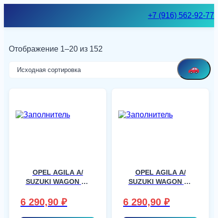
Skip
+7 (916) 562-92-77
to
content
Отображение 1–20 из 152
OPEL AGILA A/
OPEL AGILA A/
SUZUKI WAGON R+
SUZUKI WAGON R+
MPV (см.также
MPV (см.также
8026), шт
8026), шт
6 290,90
₽
6 290,90
₽