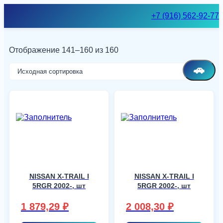
Skip
+7 (916) 562-92-77
to
content
Отображение 141–160 из 160
🚗
NISSAN X-TRAIL I
NISSAN X-TRAIL I
5RGR 2002-, шт
5RGR 2002-, шт
1 879,29
₽
2 008,30
₽