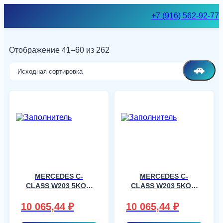
Skip
+7 (916) 562-92-77
to
content
Отображение 41–60 из 262
🚗
MERCEDES C-
MERCEDES C-
CLASS W203 5KOM
CLASS W203 5KOM
, шт
, шт
10 065,44
₽
10 065,44
₽