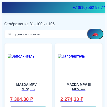
Skip
+7 (916) 562-92-77
to
content
Отображение 81–100 из 106
MAZDA MPV III
MAZDA MPV III
MPV, шт
MPV, шт
7 394,80
₽
2 274,30
₽