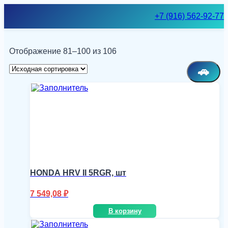
Skip
+7 (916) 562-92-77
to
content
Отображение 81–100 из 106
🚗
HONDA HRV II 5RGR, шт
7 549,08
₽
В корзину