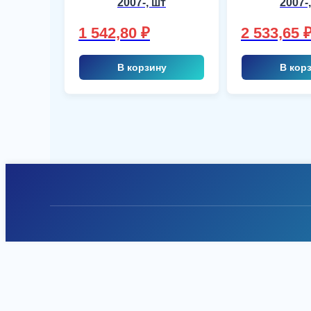
2007-, шт
2007-
1 542,80
₽
2 533,65
В корзину
В кор