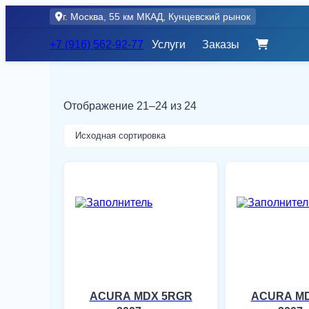
Skip
г. Москва, 55 км МКАД, Кунцевский рынок
to
content
+7 (916) 562-92-77
Услуги
Заказы
Отображение 21–24 из 24
ACURA MDX 5RGR
ACURA M